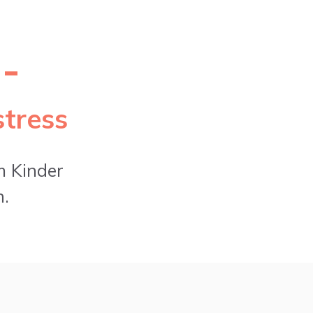
-
stress
m Kinder
n.