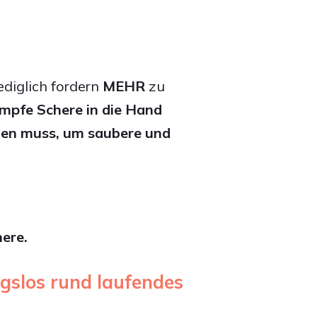
ediglich fordern
MEHR
zu
tumpfe Schere in die Hand
ben muss, um saubere und
here.
ngslos rund laufendes