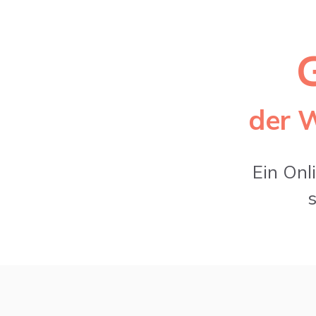
der W
Ein Onl
s